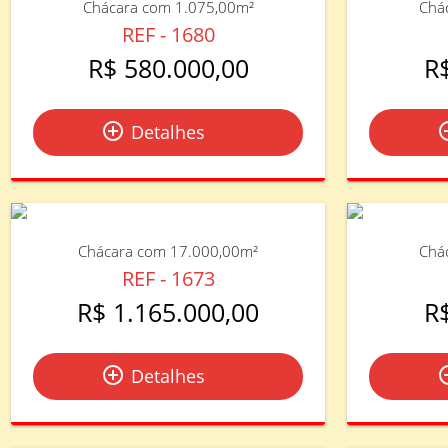
Chácara com 1.075,00m²
Chá
REF - 1680
R$ 580.000,00
R
add_circle_outline
add_circ
Detalhes
Chácara com 17.000,00m²
Chá
REF - 1673
R$ 1.165.000,00
R
add_circle_outline
add_circ
Detalhes