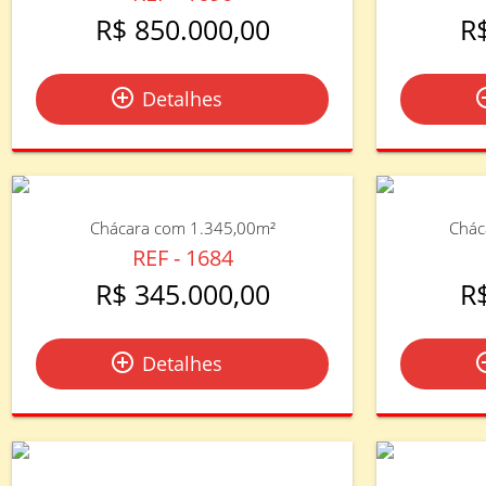
R$ 850.000,00
R
add_circle_outline
add_circ
Detalhes
Chácara com 1.345,00m²
Chác
REF - 1684
R$ 345.000,00
R
add_circle_outline
add_circ
Detalhes