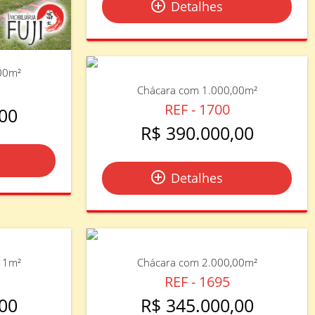
add_circle_outline
Detalhes
00m²
Chácara com 1.000,00m²
REF - 1700
00
R$ 390.000,00
add_circle_outline
Detalhes
11m²
Chácara com 2.000,00m²
REF - 1695
00
R$ 345.000,00