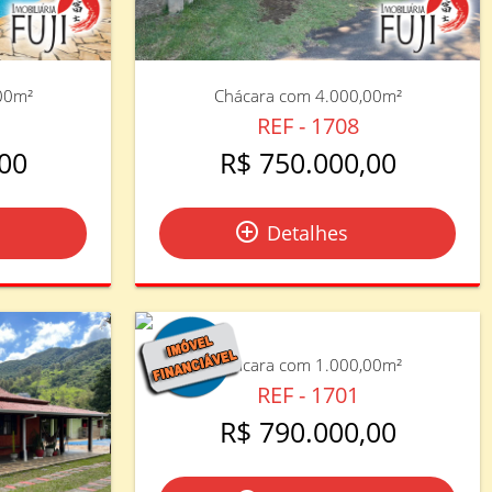
00m²
Chácara com 4.000,00m²
REF - 1708
00
R$ 750.000,00
add_circle_outline
Detalhes
Chácara com 1.000,00m²
REF - 1701
R$ 790.000,00