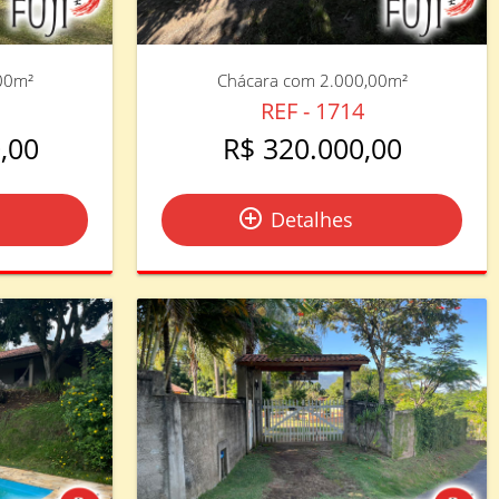
00m²
Chácara com 2.000,00m²
REF - 1714
,00
R$ 320.000,00
add_circle_outline
Detalhes