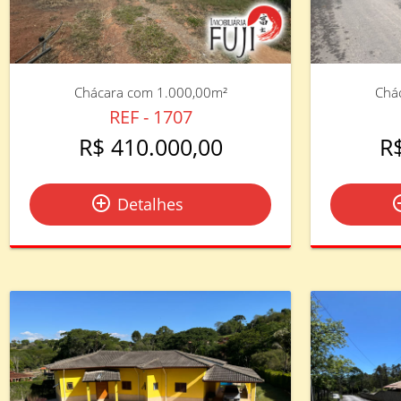
Chácara com 1.000,00m²
Chá
REF - 1707
R$ 410.000,00
R
add_circle_outline
add_circ
Detalhes