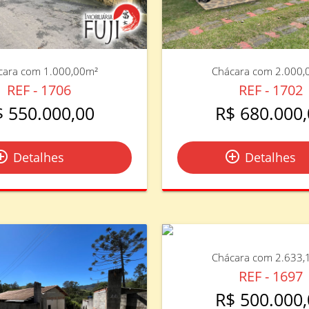
cara com 1.000,00m²
Chácara com 2.000,
REF - 1706
REF - 1702
$ 550.000,00
R$ 680.000,
le_outline
add_circle_outline
Detalhes
Detalhes
Chácara com 2.633,
REF - 1697
R$ 500.000,