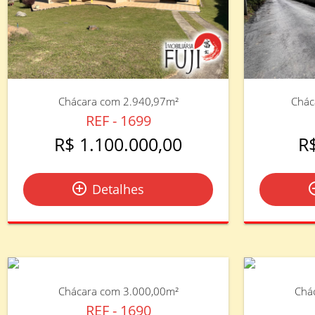
Chácara com 2.940,97m²
Chác
REF - 1699
R$ 1.100.000,00
R
add_circle_outline
add_circ
Detalhes
Chácara com 3.000,00m²
Chá
REF - 1690