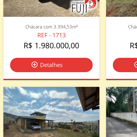
Chácara com 3.394,53m²
Chá
REF - 1713
R$ 1.980.000,00
R
add_circle_outline
add_circ
Detalhes