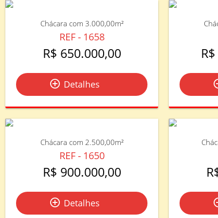
Chácara com 3.000,00m²
Chá
REF - 1658
R$ 650.000,00
R$
add_circle_outline
add_circ
Detalhes
Chácara com 2.500,00m²
Chác
REF - 1650
R$ 900.000,00
R
add_circle_outline
add_circ
Detalhes