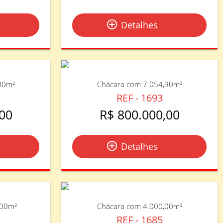
add_circle_outline
Detalhes
00m²
Chácara com 7.054,90m²
REF - 1693
00
R$ 800.000,00
add_circle_outline
Detalhes
,00m²
Chácara com 4.000,00m²
REF - 1685