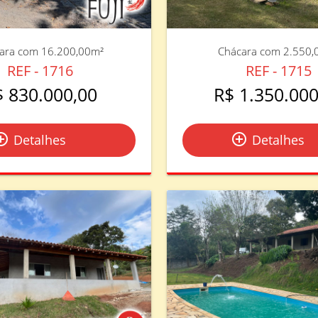
ara com 16.200,00m²
Chácara com 2.550,
REF - 1716
REF - 1715
$ 830.000,00
R$ 1.350.000
le_outline
add_circle_outline
Detalhes
Detalhes