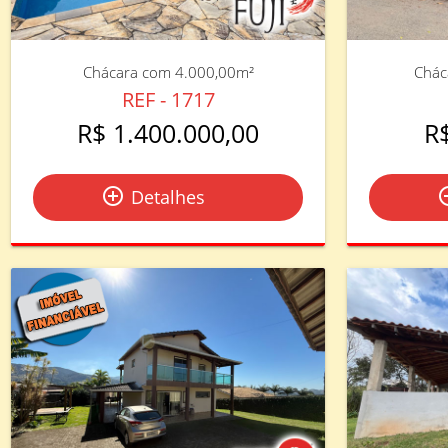
Chácara com 4.000,00m²
Chác
REF - 1717
R$ 1.400.000,00
R
add_circle_outline
add_circ
Detalhes