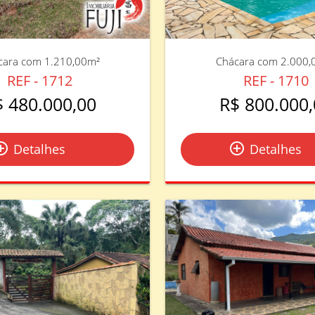
cara com 1.210,00m²
Chácara com 2.000,
REF - 1712
REF - 1710
$ 480.000,00
R$ 800.000,
le_outline
add_circle_outline
Detalhes
Detalhes