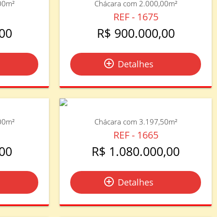
00m²
Chácara com 2.000,00m²
REF - 1675
00
R$ 900.000,00
add_circle_outline
Detalhes
00m²
Chácara com 3.197,50m²
REF - 1665
00
R$ 1.080.000,00
add_circle_outline
Detalhes