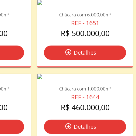
00m²
Chácara com 6.000,00m²
REF - 1651
00
R$ 500.000,00
add_circle_outline
Detalhes
00m²
Chácara com 1.000,00m²
REF - 1644
00
R$ 460.000,00
add_circle_outline
Detalhes