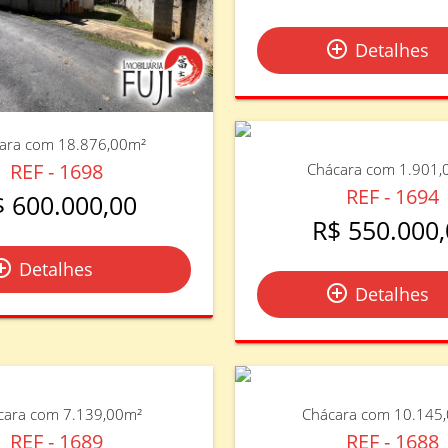
add_circle_outline
Detalhes
ara com 18.876,00m²
REF - 1698
Chácara com 1.901,
REF - 1694
$ 600.000,00
R$ 550.000,
le_outline
Detalhes
add_circle_outline
Detalhes
cara com 7.139,00m²
Chácara com 10.145
REF - 1689
REF - 1688