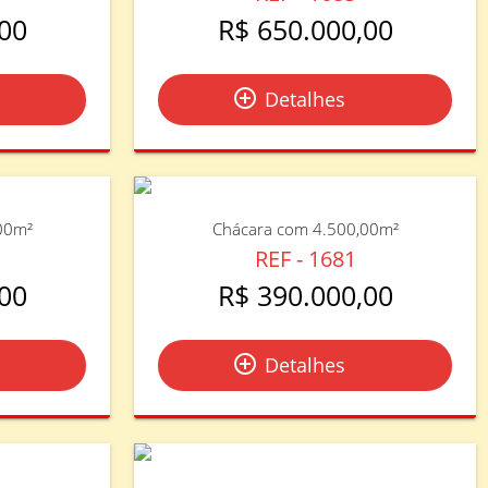
00
R$ 650.000,00
add_circle_outline
Detalhes
00m²
Chácara com 4.500,00m²
REF - 1681
00
R$ 390.000,00
add_circle_outline
Detalhes