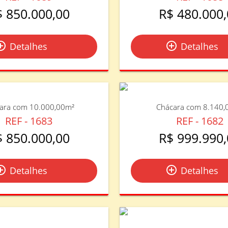
$ 850.000,00
R$ 480.000,
le_outline
add_circle_outline
Detalhes
Detalhes
ara com 10.000,00m²
Chácara com 8.140,
REF - 1683
REF - 1682
$ 850.000,00
R$ 999.990,
le_outline
add_circle_outline
Detalhes
Detalhes