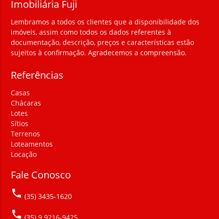
Imobiliária Fuji
Lembramos a todos os clientes que a disponibilidade dos
imóveis, assim como todos os dados referentes à
documentação, descrição, preços e características estão
sujeitos à confirmação. Agradecemos a compreensão.
Referências
Casas
Chácaras
Lotes
Sítios
Terrenos
Loteamentos
Locação
Fale Conosco
local_phone
(35) 3435-1620
local_phone
(35) 9 9216-9425