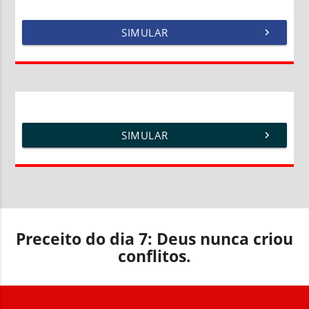
SIMULAR
chevron_right
SIMULAR
chevron_right
Preceito do dia 7: Deus nunca criou
conflitos.