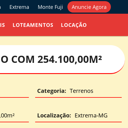
a
Extrema
Monte Fuji
Anuncie Agora
IS
LOTEAMENTOS
LOCAÇÃO
O COM 254.100,00M²
Categoria:
Terrenos
,00m²
Localização:
Extrema-MG