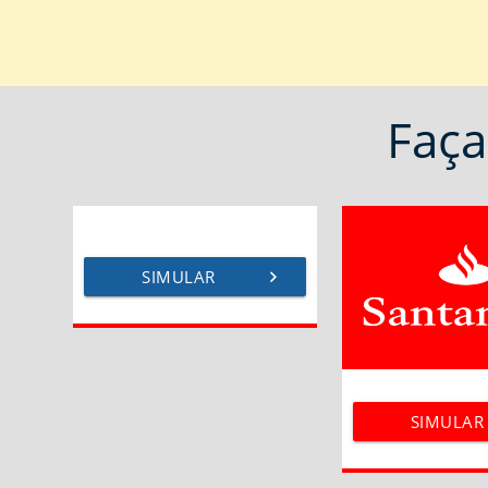
Faç
SIMULAR
chevron_right
SIMULAR