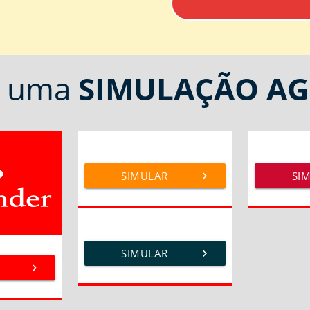
a uma
SIMULAÇÃO
AG
SIMULAR
chevron_right
SI
SIMULAR
chevron_right
chevron_right