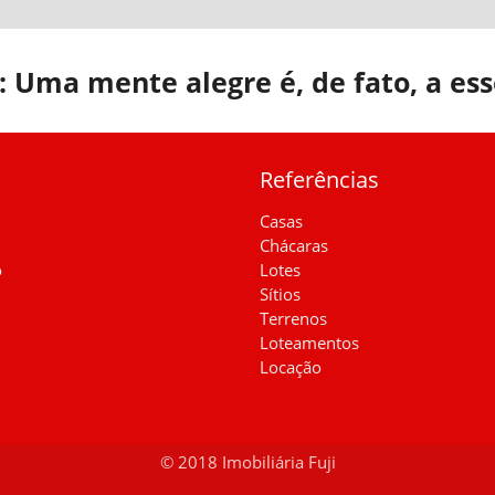
8: Uma mente alegre é, de fato, a ess
Referências
Casas
Chácaras
o
Lotes
Sítios
Terrenos
Loteamentos
Locação
© 2018 Imobiliária Fuji