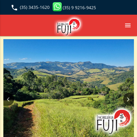
local_phone
(35) 3435-1620
(35) 9 9216-9425
menu
keyboard_arrow_left
keyboard_arrow_right