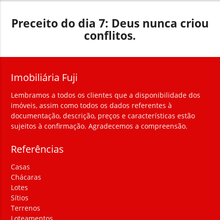
Preceito do dia 7: Deus nunca criou
conflitos.
Imobiliária Fuji
Lembramos a todos os clientes que a disponibilidade dos
imóveis, assim como todos os dados referentes à
documentação, descrição, preços e características estão
sujeitos à confirmação. Agradecemos a compreensão.
Referências
Casas
Chácaras
Lotes
Sítios
Terrenos
Loteamentos