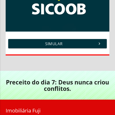
SIMULAR
chevron_right
Preceito do dia 7: Deus nunca criou
conflitos.
Imobiliária Fuji