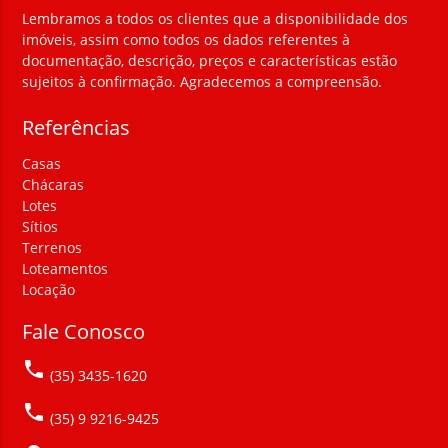
Lembramos a todos os clientes que a disponibilidade dos
imóveis, assim como todos os dados referentes à
documentação, descrição, preços e características estão
sujeitos à confirmação. Agradecemos a compreensão.
Referências
Casas
Chácaras
Lotes
Sítios
Terrenos
Loteamentos
Locação
Fale Conosco
local_phone
(35) 3435-1620
local_phone
(35) 9 9216-9425