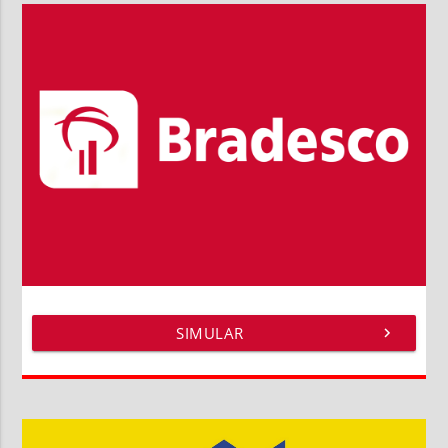
SIMULAR
chevron_right